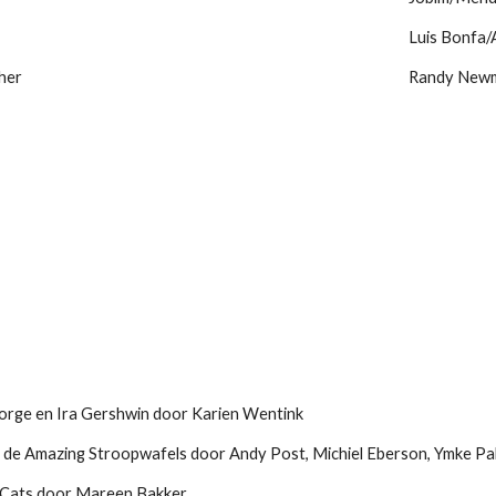
Luis Bonfa/
her
Randy New
orge en Ira Gershwin door Karien Wentink
e Amazing Stroopwafels door Andy Post, Michiel Eberson, Ymke Pa
 Cats door Mareen Bakker