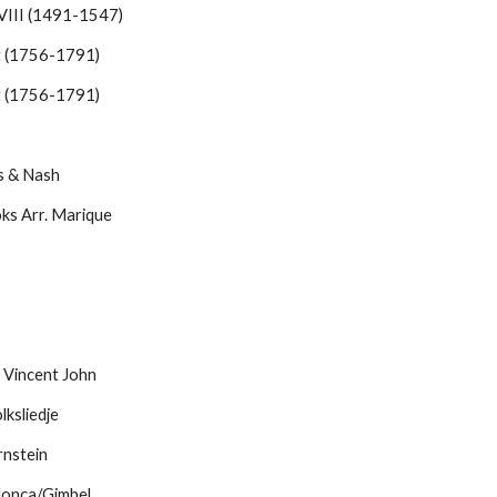
VIII (1491-1547)
 (1756-1791)
 (1756-1791)
ls & Nash
ks Arr. Marique
. Vincent John
lksliedje
rnstein
onça/Gimbel