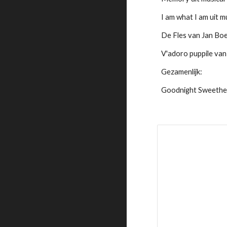
I am what I am uit 
De Fles van Jan Bo
V'adoro puppile van
Gezamenlijk:
Goodnight Sweethea