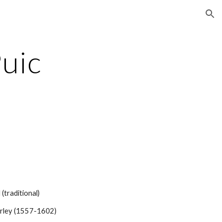
ion
uic
 (traditional)
ley (1557-1602)