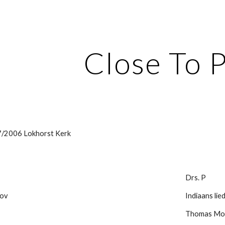
ip to main content
Skip to navigat
Close To P
7/2006 Lokhorst Kerk
Drs. P
zov
Indiaans lied
Thomas Mor