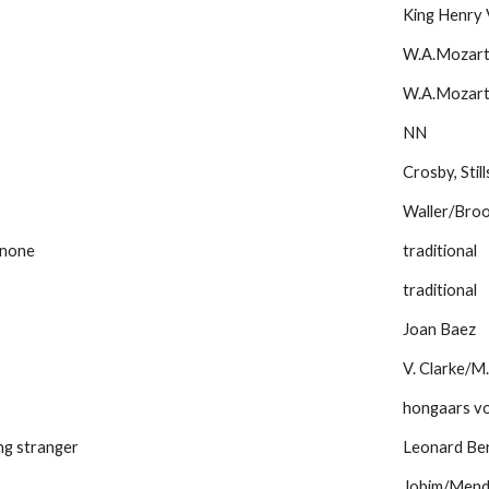
King Henry 
W.A.Mozart
W.A.Mozart
NN
Crosby, Stil
Waller/Broo
 none
traditional
traditional
Joan Baez
V. Clarke/M
hongaars vo
ng stranger
Leonard Be
Jobim/Mend