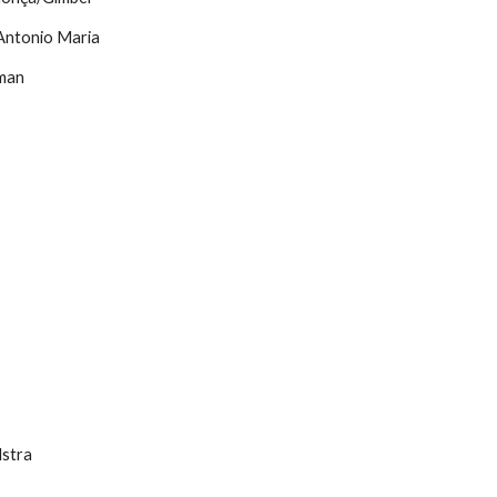
Antonio Maria
man
lstra