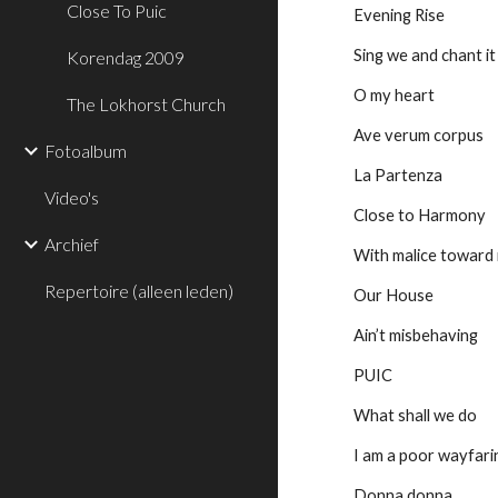
Close To Puic
Evening Rise
Sing we and chant it
Korendag 2009
O my heart
The Lokhorst Church
Ave verum corpus
Fotoalbum
La Partenza
Video's
Close to Harmony
Archief
With malice toward
Repertoire (alleen leden)
Our House
Ain’t misbehaving
PUIC
What shall we do
I am a poor wayfari
Donna donna