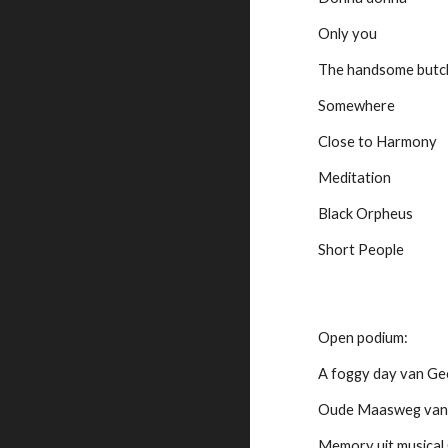
Only you
The handsome butc
Somewhere
Close to Harmony
Meditation
Black Orpheus
Short People
Open podium:
A foggy day van Ge
Oude Maasweg van d
Memory uit musical